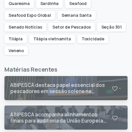
Quaresma
Sardinha
Seafood
Seafood Expo Global
Semana Santa
Senado Notícias
Setor de Pescados
Seção 301
Tilápia
Tilápia vietnamita
Toxicidade
Veneno
Matérias Recentes
ABIPESCA destaca papel essencial dos
-
pescadores em sessão solene na
Câmara dos Deputados
ABIPESCA acompanha alinhamentos
-
finais para auditoria da União Europeia
sobre pescados brasileiros