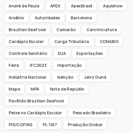
André de Paula
APEX
ApexBrasil
Aquishow
Arsênio
Autoridades
Barcelona
Brazilian SeaFood
Camarão
Carcinicultura
Cardápio Escolar
Carga Tributária
CONABIO
Controle Sanitário
EUA
Exportações
Feira
IFC2023
Importação
Indústria Nacional
Isenção
Jairo Gund
Mapa
MPA
Nota de Repúdio
Pavilhão Brazilian Seafood
Peixe no Cardápio Escolar
Pescado Brasileiro
PIS/COFINS
PL 1.167
Produção Global