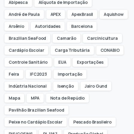
Abipesca
Alíquota de Importação
André de Paula
APEX
ApexBrasil
Aquishow
Arsênio
Autoridades
Barcelona
Brazilian SeaFood
Camarão
Carcinicultura
Cardápio Escolar
Carga Tributária
CONABIO
Controle Sanitário
EUA
Exportações
Feira
IFC2023
Importação
Indústria Nacional
Isenção
Jairo Gund
Mapa
MPA
Nota de Repúdio
Pavilhão Brazilian Seafood
Peixe no Cardápio Escolar
Pescado Brasileiro
PIS/COFINS
PL 1.167
Produção Global