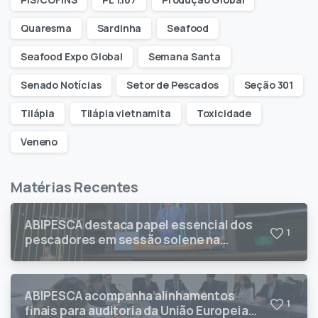
Quaresma
Sardinha
Seafood
Seafood Expo Global
Semana Santa
Senado Notícias
Setor de Pescados
Seção 301
Tilápia
Tilápia vietnamita
Toxicidade
Veneno
Matérias Recentes
ABIPESCA destaca papel essencial dos
1
pescadores em sessão solene na
Câmara dos Deputados
ABIPESCA acompanha alinhamentos
1
finais para auditoria da União Europeia