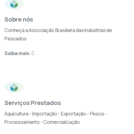
Fala do presidente Eduardo Lobo | X World Tuna Conference
16:57
Sobre nós
Conheça a Associação Brasileira das Indústrias de
The Seafood Summit Brazil 2018
2:09:58
Pescados
Painel 3 - Consumo - The Seafood Summit Brazil 2018
1:55:37
Saiba mais
Serviços Prestados
Aquicultura - Importação - Exportação - Pesca -
Processamento - Comercialização