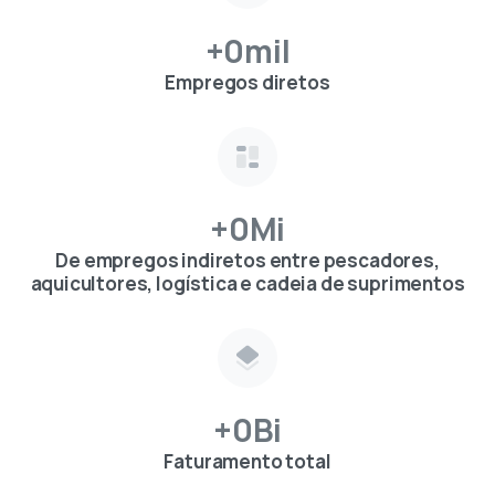
+
0
mil
Empregos diretos
+
0
Mi
De empregos indiretos entre pescadores,
aquicultores, logística e cadeia de suprimentos
+
0
Bi
Faturamento total