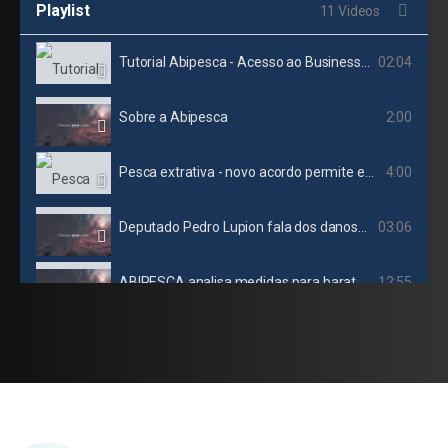
Playlist
11 Videos
Tutorial Abipesca - Acesso ao Business intelligence (BI)
02:04
Sobre a Abipesca
2:00
Pesca extrativa - novo acordo permite exportação de pescado para a China
4:00
Deputado Pedro Lupion fala dos danos que a redução da alíquota de importação da sardinha vai causar
03:06
ABIPESCA analisa medidas para baratear preço dos alimentos
12:55
Abipesca contesta MP 1.227 publicada pelo governo federal
08:40
Pescado: ApexBrasil e Abipesca assinam convênio de R$ 8 milhões
04:02
Abipesca apresenta demandas para novo ministério
07:31