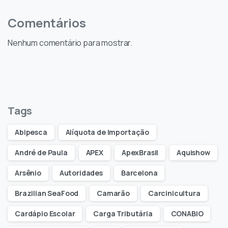
Comentários
Nenhum comentário para mostrar.
Tags
Abipesca
Alíquota de Importação
André de Paula
APEX
ApexBrasil
Aquishow
Arsênio
Autoridades
Barcelona
Brazilian SeaFood
Camarão
Carcinicultura
Cardápio Escolar
Carga Tributária
CONABIO