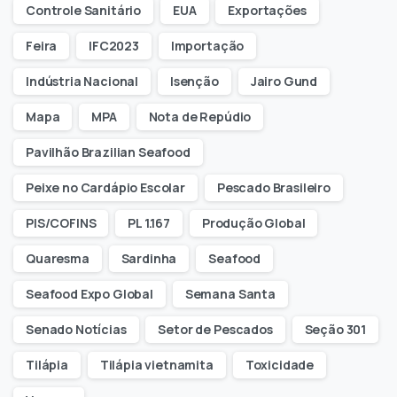
Controle Sanitário
EUA
Exportações
Feira
IFC2023
Importação
Indústria Nacional
Isenção
Jairo Gund
Mapa
MPA
Nota de Repúdio
Pavilhão Brazilian Seafood
Peixe no Cardápio Escolar
Pescado Brasileiro
PIS/COFINS
PL 1.167
Produção Global
Quaresma
Sardinha
Seafood
Seafood Expo Global
Semana Santa
Senado Notícias
Setor de Pescados
Seção 301
Tilápia
Tilápia vietnamita
Toxicidade