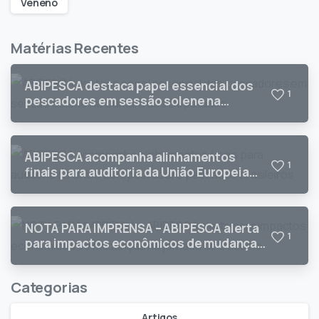
Veneno
Matérias Recentes
ABIPESCA destaca papel essencial dos
1
pescadores em sessão solene na
Câmara dos Deputados
ABIPESCA acompanha alinhamentos
1
finais para auditoria da União Europeia
sobre pescados brasileiros
NOTA PARA IMPRENSA – ABIPESCA alerta
1
para impactos econômicos de mudanças
na jornada de trabalho
Categorias
Artigos