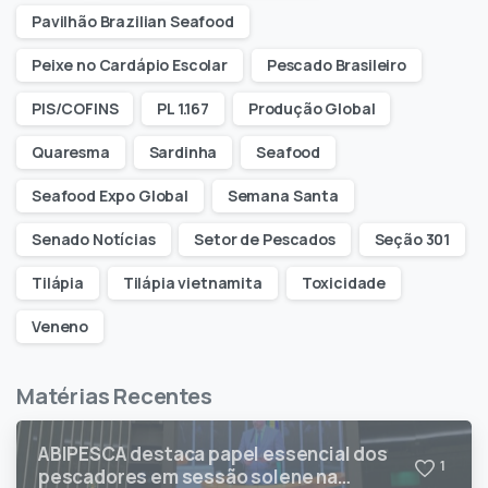
Pavilhão Brazilian Seafood
Peixe no Cardápio Escolar
Pescado Brasileiro
PIS/COFINS
PL 1.167
Produção Global
Quaresma
Sardinha
Seafood
Seafood Expo Global
Semana Santa
Senado Notícias
Setor de Pescados
Seção 301
Tilápia
Tilápia vietnamita
Toxicidade
Veneno
Matérias Recentes
ABIPESCA destaca papel essencial dos
1
pescadores em sessão solene na