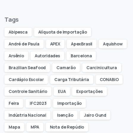
Tags
Abipesca
Alíquota de Importação
André de Paula
APEX
ApexBrasil
Aquishow
Arsênio
Autoridades
Barcelona
Brazilian SeaFood
Camarão
Carcinicultura
Cardápio Escolar
Carga Tributária
CONABIO
Controle Sanitário
EUA
Exportações
Feira
IFC2023
Importação
Indústria Nacional
Isenção
Jairo Gund
Mapa
MPA
Nota de Repúdio