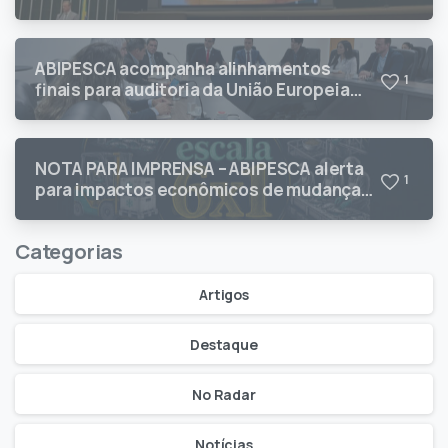
Câmara dos Deputados
ABIPESCA acompanha alinhamentos
1
finais para auditoria da União Europeia
sobre pescados brasileiros
NOTA PARA IMPRENSA – ABIPESCA alerta
1
para impactos econômicos de mudanças
na jornada de trabalho
Categorias
Artigos
Destaque
No Radar
Notícias